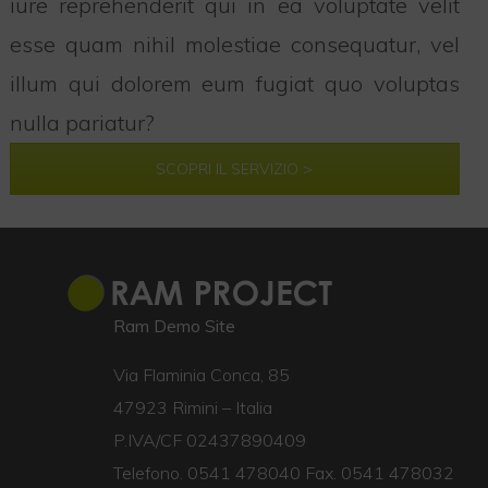
iure reprehenderit qui in ea voluptate velit
esse quam nihil molestiae consequatur, vel
illum qui dolorem eum fugiat quo voluptas
nulla pariatur?
SCOPRI IL SERVIZIO >
Ram Demo Site
Via Flaminia Conca, 85
47923 Rimini – Italia
P.IVA/CF 02437890409
Telefono. 0541 478040 Fax. 0541 478032