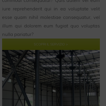
commodi consequatur? Quis autem vel eum
iure reprehenderit qui in ea voluptate velit
esse quam nihil molestiae consequatur, vel
illum qui dolorem eum fugiat quo voluptas
nulla pariatur?
SCOPRI IL SERVIZIO >