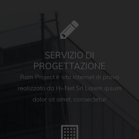
SERVIZIO DI
PROGETTAZIONE
Ram Project è sito internet di prova
realizzato da Hi-Net Srl Lorem ipsum
dolor sit amet, consectetur